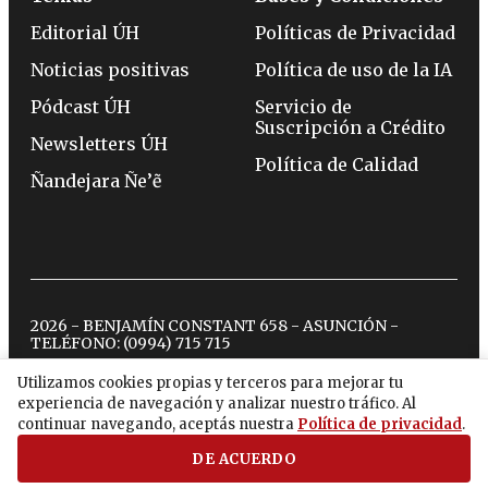
Editorial ÚH
Políticas de Privacidad
Noticias positivas
Política de uso de la IA
Pódcast ÚH
Servicio de
Suscripción a Crédito
Newsletters ÚH
Política de Calidad
Ñandejara Ñe’ẽ
2026 - BENJAMÍN CONSTANT 658 - ASUNCIÓN -
TELÉFONO:
(0994) 715 715
Utilizamos cookies propias y terceros para mejorar tu
experiencia de navegación y analizar nuestro tráfico. Al
twitter
instagram
facebook
tiktok
youtube
spotify
continuar navegando, aceptás nuestra
Política de privacidad
.
DE ACUERDO