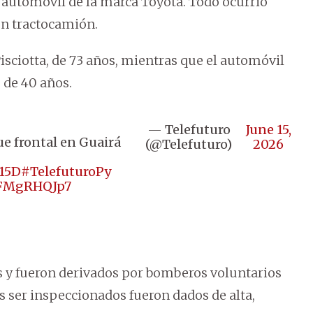
 automóvil de la marca Toyota. Todo ocurrió
un tractocamión.
sciotta, de 73 años, mientras que el automóvil
 de 40 años.
— Telefuturo
June 15,
e frontal en Guairá
(@Telefuturo)
2026
m15D
#TelefuturoPy
/dFMgRHQJp7
 y fueron derivados por bomberos voluntarios
as ser inspeccionados fueron dados de alta,