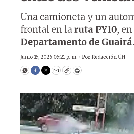
Una camioneta y un autom
frontal en la
ruta PY10
, e
Departamento de Guairá
Junio 15, 2026 05:21 p. m. •
Por
Redacción ÚH
WhatsApp
Facebook
Twitter
Email
Copy
Print