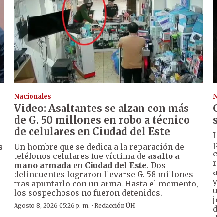
Nacionales
N
Video: Asaltantes se alzan con más
de G. 50 millones en robo a técnico
de celulares en Ciudad del Este
L
p
s
Un hombre que se dedica a la reparación de
c
teléfonos celulares fue víctima de
asalto a
r
mano armada
en
Ciudad del Este
. Dos
a
delincuentes lograron llevarse G. 58 millones
y
tras apuntarlo con un arma. Hasta el momento,
u
los sospechosos no fueron detenidos.
j
·
Agosto 8, 2026 05:26 p. m.
Redacción ÚH
d