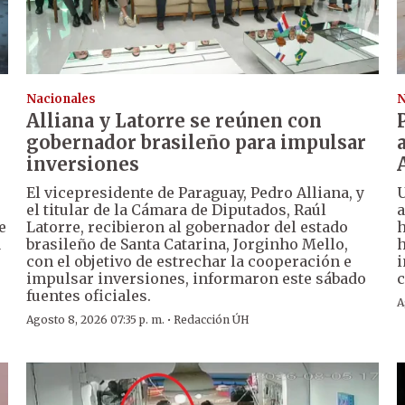
Nacionales
N
Alliana y Latorre se reúnen con
gobernador brasileño para impulsar
inversiones
El vicepresidente de Paraguay, Pedro Alliana, y
U
el titular de la Cámara de Diputados, Raúl
a
e
Latorre, recibieron al gobernador del estado
h
a
brasileño de Santa Catarina, Jorginho Mello,
h
con el objetivo de estrechar la cooperación e
i
impulsar inversiones, informaron este sábado
c
fuentes oficiales.
A
·
Agosto 8, 2026 07:35 p. m.
Redacción ÚH