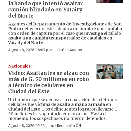
la banda que intentó asaltar
camión blindado en Yataity
del Norte
Agentes del
Departamento de Investigaciones
de
San
Pedro
detuvieron este sábado a un hombre que contaba
con orden de captura por el caso que investiga el fallido
asalto a un camión transportador de caudales
en
Yataity del Norte
.
·
Agosto 8, 2026 06:07 p. m.
Carlos Aquino
Nacionales
Video: Asaltantes se alzan con
más de G. 50 millones en robo
a técnico de celulares en
Ciudad del Este
Un hombre que se dedica a la reparación de teléfonos
celulares fue víctima de
asalto a mano armada
en
Ciudad del Este
. Dos delincuentes lograron llevarse G.
58 millones tras apuntarlo con un arma. Hasta el
momento, los sospechosos no fueron detenidos.
·
Agosto 8, 2026 05:26 p. m.
Redacción ÚH