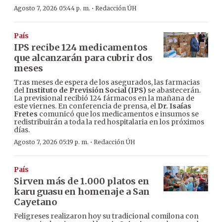
·
Agosto 7, 2026 05:44 p. m.
Redacción ÚH
País
IPS recibe 124 medicamentos
que alcanzarán para cubrir dos
meses
Tras meses de espera de los asegurados, las farmacias
del
Instituto de Previsión Social (IPS)
se abastecerán.
La previsional recibió 124 fármacos en la mañana de
este viernes. En conferencia de prensa, el
Dr. Isaías
Fretes
comunicó que los medicamentos e insumos se
redistribuirán a toda la red hospitalaria en los próximos
días.
·
Agosto 7, 2026 05:19 p. m.
Redacción ÚH
País
Sirven más de 1.000 platos en
karu guasu en homenaje a San
Cayetano
Feligreses realizaron hoy su tradicional comilona con