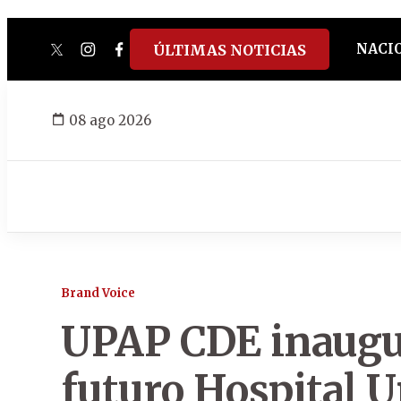
NACI
ÚLTIMAS NOTICIAS
twitter
instagram
facebook
tiktok
youtube
spotify
08 ago 2026
Brand Voice
UPAP CDE inaugur
futuro Hospital U