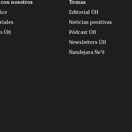
 con nosotros
Temas
ice
Editorial ÚH
riales
Noticias positivas
ón ÚH
Pódcast ÚH
Newsletters ÚH
Ñandejara Ñe’ẽ