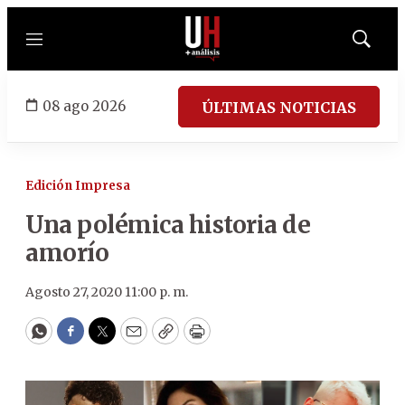
Menú
Mostrar
búsqued
08 ago 2026
ÚLTIMAS NOTICIAS
Edición Impresa
Una polémica historia de
amorío
Agosto 27, 2020 11:00 p. m.
WhatsApp
Facebook
Twitter
Email
Copy
Print