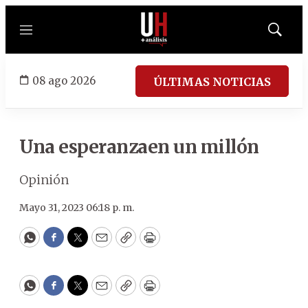
Menú
Mostrar
búsqued
08 ago 2026
ÚLTIMAS NOTICIAS
Una esperanzaen un millón
Opinión
Mayo 31, 2023 06:18 p. m.
WhatsApp
Facebook
Twitter
Email
Copy
Print
WhatsApp
Facebook
Twitter
Email
Copy
Print