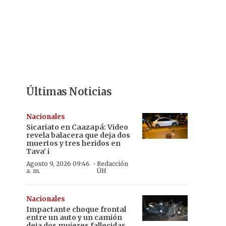
Últimas Noticias
Nacionales
Sicariato en Caazapá: Video
revela balacera que deja dos
muertos y tres heridos en
Tava’ i
·
Agosto 9, 2026 09:46
Redacción
a. m.
ÚH
Nacionales
Impactante choque frontal
entre un auto y un camión
deja dos mujeres fallecidas