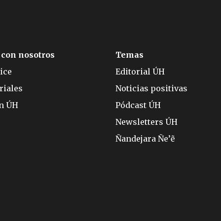
 con nosotros
Temas
ice
Editorial ÚH
riales
Noticias positivas
ón ÚH
Pódcast ÚH
Newsletters ÚH
Ñandejara Ñe’ẽ