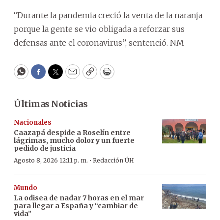
“Durante la pandemia creció la venta de la naranja
porque la gente se vio obligada a reforzar sus
defensas ante el coronavirus”, sentenció. NM
WhatsApp
Facebook
Twitter
Email
Copy
Print
Últimas Noticias
Nacionales
Caazapá despide a Roselín entre
lágrimas, mucho dolor y un fuerte
pedido de justicia
·
Agosto 8, 2026 12:11 p. m.
Redacción ÚH
Mundo
La odisea de nadar 7 horas en el mar
para llegar a España y “cambiar de
vida”