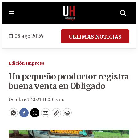
Menú
Mostrar
búsqued
08 ago 2026
ÚLTIMAS NOTICIAS
Edición Impresa
Un pequeño productor registra
buena venta en Obligado
Octubre 3, 2021 11:00 p. m.
WhatsApp
Facebook
Twitter
Email
Copy
Print