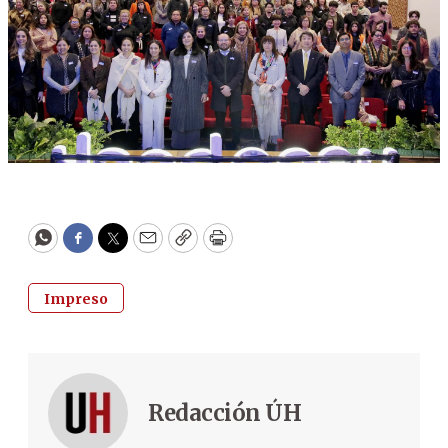
WhatsApp
Facebook
Twitter
Email
Copy
Print
Impreso
Redacción ÚH