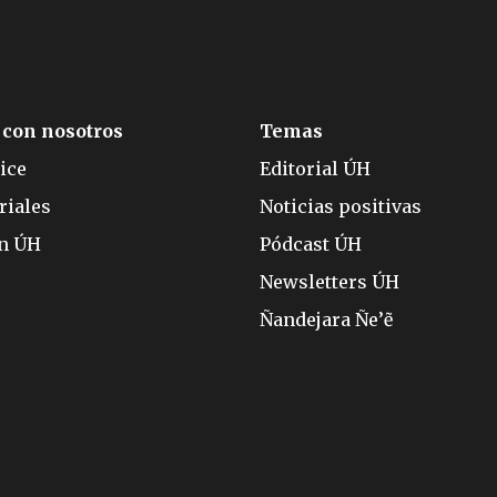
 con nosotros
Temas
ice
Editorial ÚH
riales
Noticias positivas
ón ÚH
Pódcast ÚH
Newsletters ÚH
Ñandejara Ñe’ẽ