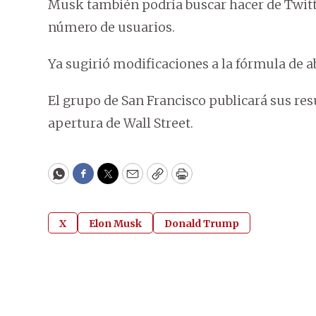
Musk también podría buscar hacer de Twit
número de usuarios.
Ya sugirió modificaciones a la fórmula de ab
El grupo de San Francisco publicará sus resu
apertura de Wall Street.
WhatsApp
Facebook
Twitter
Email
Copy
Print
X
Elon Musk
Donald Trump