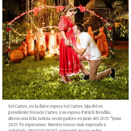
Sol Cartes, en la dulce espera Sol Cartes, hija del ex
presidente Horacio Cartes, y su esposo Patrick Bendlin,
dieron una feliz noticia: serán padres en junio del 2025. “Junio
2025. Te esperamos. Nuestro tesoro más esperado y
anhelado. GRACIAS DIOS”, compartió en sus redes.