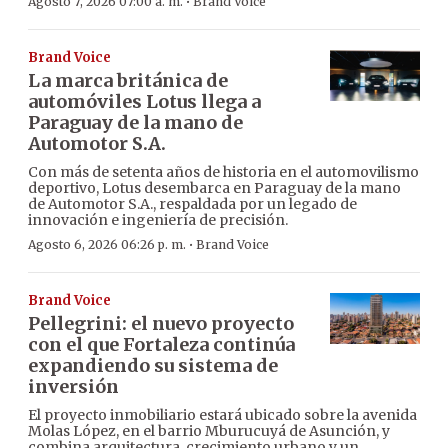
·
Agosto 7, 2026 07:00 a. m.
Brand Voice
Brand Voice
La marca británica de
automóviles Lotus llega a
Paraguay de la mano de
Automotor S.A.
Con más de setenta años de historia en el automovilismo
deportivo, Lotus desembarca en Paraguay de la mano
de Automotor S.A., respaldada por un legado de
innovación e ingeniería de precisión.
·
Agosto 6, 2026 06:26 p. m.
Brand Voice
Brand Voice
Pellegrini: el nuevo proyecto
con el que Fortaleza continúa
expandiendo su sistema de
inversión
El proyecto inmobiliario estará ubicado sobre la avenida
Molas López, en el barrio Mburucuyá de Asunción, y
combina arquitectura, crecimiento urbano y un