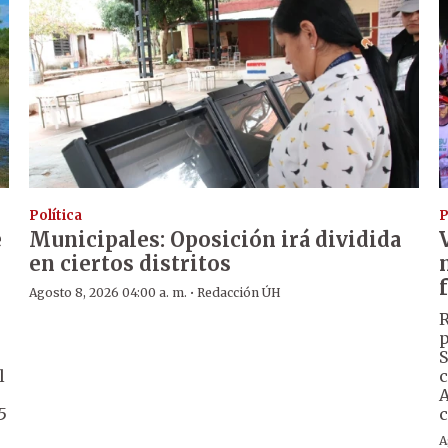
Política
P
e
Municipales: Oposición irá dividida
en ciertos distritos
·
Agosto 8, 2026 04:00 a. m.
Redacción ÚH
R
p
S
l
c
A
5
c
A