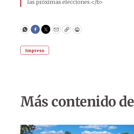
las próximas elecciones.</b>
WhatsApp
Facebook
Twitter
Email
Copy
Print
Impreso
Más contenido de