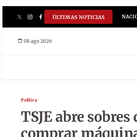
NACI
ÚLTIMAS NOTICIAS
twitter
instagram
facebook
tiktok
youtube
spotify
08 ago 2026
Política
TSJE abre sobres 
comprar máquina