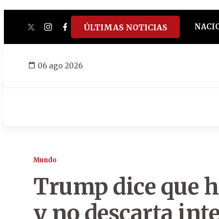
NACI
ÚLTIMAS NOTICIAS
twitter
instagram
facebook
tiktok
youtube
spotify
06 ago 2026
Mundo
Trump dice que 
y no descarta int