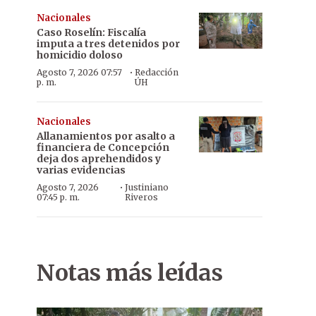
Nacionales
Caso Roselín: Fiscalía
imputa a tres detenidos por
homicidio doloso
·
Agosto 7, 2026 07:57
Redacción
p. m.
ÚH
Nacionales
Allanamientos por asalto a
financiera de Concepción
deja dos aprehendidos y
varias evidencias
·
Agosto 7, 2026
Justiniano
07:45 p. m.
Riveros
Notas más leídas