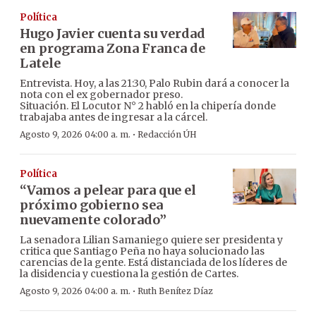
Política
Hugo Javier cuenta su verdad
en programa Zona Franca de
Latele
Entrevista. Hoy, a las 21:30, Palo Rubin dará a conocer la
nota con el ex gobernador preso.
Situación. El Locutor N° 2 habló en la chipería donde
trabajaba antes de ingresar a la cárcel.
·
Agosto 9, 2026 04:00 a. m.
Redacción ÚH
Política
“Vamos a pelear para que el
próximo gobierno sea
nuevamente colorado”
La senadora Lilian Samaniego quiere ser presidenta y
critica que Santiago Peña no haya solucionado las
carencias de la gente. Está distanciada de los líderes de
la disidencia y cuestiona la gestión de Cartes.
·
Agosto 9, 2026 04:00 a. m.
Ruth Benítez Díaz