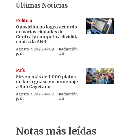
Últimas Noticias
Política
Oposición no logra acuerdo
en varias ciudades de
Central y competirá dividida
contra la ANR
·
Agosto 7, 2026 04:09
Redacción
p. m.
ÚH
País
Sirven más de 1.000 platos
en karu guasu en homenaje
a San Cayetano
·
Agosto 7, 2026 04:02
Redacción
p. m.
ÚH
Notas más leídas