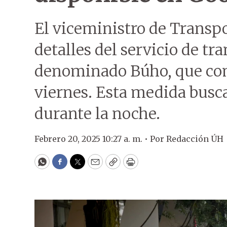
El viceministro de Transp
detalles del servicio de tr
denominado Búho, que com
viernes. Esta medida busca 
durante la noche.
Febrero 20, 2025 10:27 a. m. •
Por
Redacción ÚH
WhatsApp
Facebook
Twitter
Email
Copy
Print