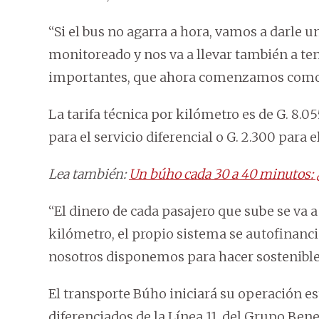
“Si el bus no agarra a hora, vamos a darle u
monitoreado y nos va a llevar también a te
importantes, que ahora comenzamos como 
La tarifa técnica por kilómetro es de G. 8.0
para el servicio diferencial o G. 2.300 para 
Lea también:
Un búho cada 30 a 40 minutos: ¿C
“El dinero de cada pasajero que sube se va a
kilómetro, el propio sistema se autofinancia
nosotros disponemos para hacer sostenible u
El transporte Búho iniciará su operación es
diferenciados de la Línea 11, del Grupo Bene