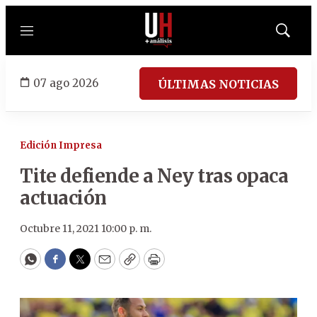
Menú
Mostrar
búsqued
07 ago 2026
ÚLTIMAS NOTICIAS
Edición Impresa
Tite defiende a Ney tras opaca
actuación
Octubre 11, 2021 10:00 p. m.
WhatsApp
Facebook
Twitter
Email
Copy
Print