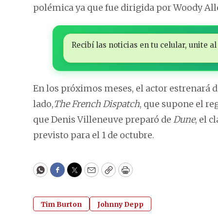
polémica ya que fue dirigida por Woody All
Recibí las noticias en tu celular, unite
En los próximos meses, el actor estrenará d
lado,
The French Dispatch
, que supone el re
que Denis Villeneuve preparó de
Dune
, el 
previsto para el 1 de octubre.
WhatsApp
Facebook
Twitter
Email
Copy
Print
Tim Burton
Johnny Depp