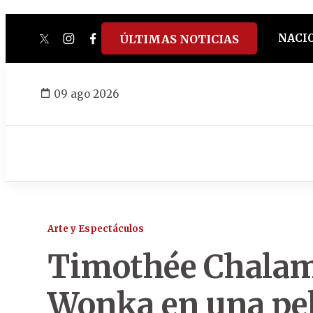
NACI
ÚLTIMAS NOTICIAS
twitter
instagram
facebook
tiktok
youtube
spotify
09 ago 2026
Arte y Espectáculos
Timothée Chalame
Wonka en una pel