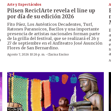
Arte y Espectáculos
A
Pilsen ReciclArte revela el line up
por día de su edición 2026
Fito Páez, Los Auténticos Decadentes, Turf,
Ratones Paranoicos, Bacilos y una importante
E
presencia de artistas nacionales forman parte
a
de la grilla del festival, que se realizará el 26 y
a
a
27 de septiembre en el Anfiteatro José Asunción
e
Flores de San Bernardino.
s
a
·
Agosto 7, 2026 10:26 p. m.
Clarisa Enciso
A