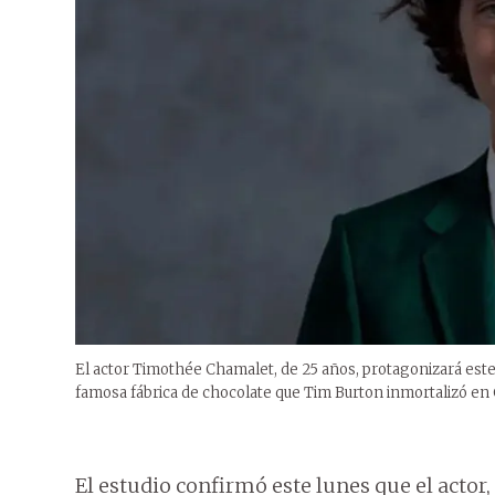
El actor Timothée Chamalet, de 25 años, protagonizará este
famosa fábrica de chocolate que Tim Burton inmortalizó en 
El estudio confirmó este lunes que el acto