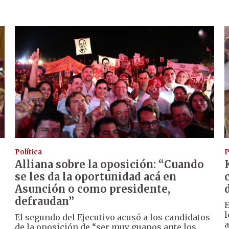
Política
P
Alliana sobre la oposición: “Cuando
se les da la oportunidad acá en
Asunción o como presidente,
defraudan”
E
l
El segundo del Ejecutivo acusó a los candidatos
a
de la oposición de “ser muy guapos ante los