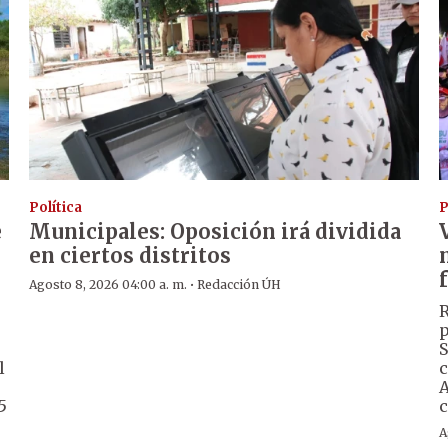
Política
P
e
Municipales: Oposición irá dividida
en ciertos distritos
·
Agosto 8, 2026 04:00 a. m.
Redacción ÚH
R
p
S
l
c
A
5
c
A