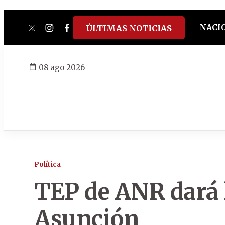
NACI
ÚLTIMAS NOTICIAS
twitter
instagram
facebook
tiktok
youtube
spotify
08 ago 2026
Política
TEP de ANR dará 
Asunción