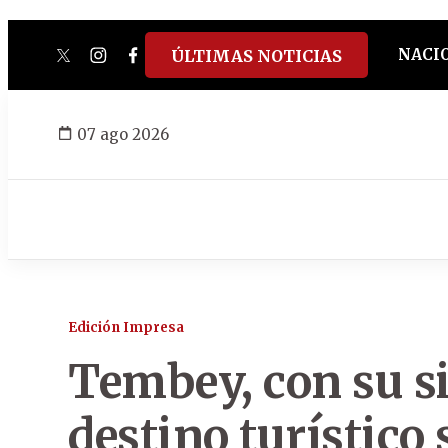
NACI
ÚLTIMAS NOTICIAS
twitter
instagram
facebook
tiktok
youtube
spotify
07 ago 2026
Edición Impresa
Tembey, con su si
destino turístico