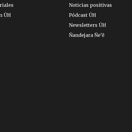
riales
Noticias positivas
ón ÚH
Pódcast ÚH
Newsletters ÚH
Ñandejara Ñe’ẽ