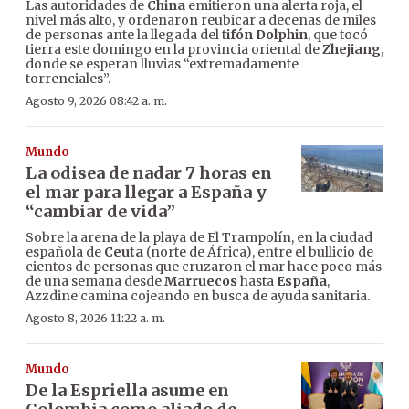
Las autoridades de
China
emitieron una alerta roja, el
nivel más alto, y ordenaron reubicar a decenas de miles
de personas ante la llegada del t
ifón Dolphin
, que tocó
tierra este domingo en la provincia oriental de
Zhejiang
,
donde se esperan lluvias “extremadamente
torrenciales”.
Agosto 9, 2026 08:42 a. m.
Mundo
La odisea de nadar 7 horas en
el mar para llegar a España y
“cambiar de vida”
Sobre la arena de la playa de El Trampolín, en la ciudad
española de
Ceuta
(norte de África), entre el bullicio de
cientos de personas que cruzaron el mar hace poco más
de una semana desde
Marruecos
hasta
España
,
Azzdine camina cojeando en busca de ayuda sanitaria.
Agosto 8, 2026 11:22 a. m.
Mundo
De la Espriella asume en