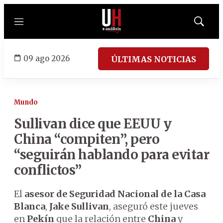
Menú
Mostrar
búsqued
09 ago 2026
ÚLTIMAS NOTICIAS
Mundo
Sullivan dice que EEUU y
China “compiten”, pero
“seguirán hablando para evitar
conflictos”
El
asesor de Seguridad Nacional de la Casa
Blanca
,
Jake Sullivan
, aseguró este jueves
en
Pekín
que la relación entre
China
y