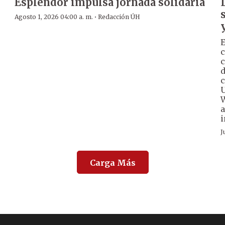
Esplendor impulsa jornada solidaria
·
Agosto 1, 2026 04:00 a. m.
Redacción ÚH
E
c
c
d
c
U
W
a
i
J
Carga Más