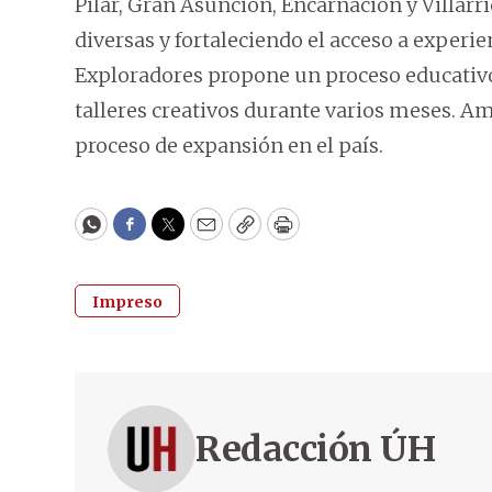
Pilar, Gran Asunción, Encarnación y Villar
diversas y fortaleciendo el acceso a experi
Exploradores propone un proceso educativo 
talleres creativos durante varios meses. A
proceso de expansión en el país.
WhatsApp
Facebook
Twitter
Email
Copy
Print
Impreso
Redacción ÚH