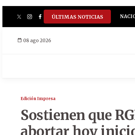
NACI
ÚLTIMAS NOTICIAS
twitter
instagram
facebook
tiktok
youtube
spotify
08 ago 2026
Edición Impresa
Sostienen que RG
abortar hoy inicio