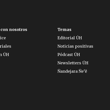
 con nosotros
Temas
ice
Editorial ÚH
riales
Noticias positivas
ón ÚH
Pódcast ÚH
Newsletters ÚH
Ñandejara Ñe’ẽ