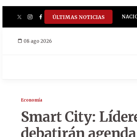
NACI
ÚLTIMAS NOTICIAS
twitter
instagram
facebook
tiktok
youtube
spotify
08 ago 2026
Economía
Smart City: Líder
debatirán agenda