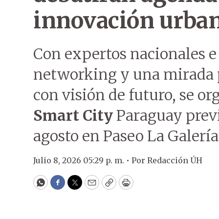
innovación urba
Con expertos nacionales e 
networking y una mirada 
con visión de futuro, se o
Smart City
Paraguay previs
agosto en Paseo La Galería
Julio 8, 2026 05:29 p. m. •
Por
Redacción ÚH
WhatsApp
Facebook
Twitter
Email
Copy
Print