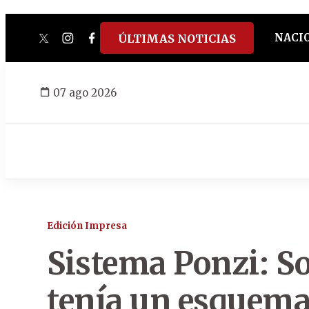
NACI
ÚLTIMAS NOTICIAS
twitter
instagram
facebook
tiktok
youtube
spotify
07 ago 2026
Edición Impresa
Sistema Ponzi: S
tenía un esquema