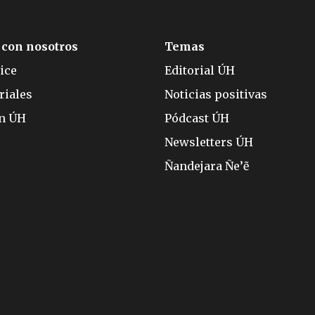
 con nosotros
Temas
ice
Editorial ÚH
riales
Noticias positivas
ón ÚH
Pódcast ÚH
Newsletters ÚH
Ñandejara Ñe’ẽ