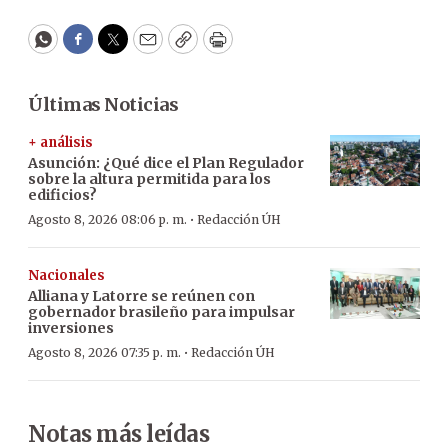
WhatsApp
Facebook
Twitter
Email
Copy
Print
Últimas Noticias
+ análisis
Asunción: ¿Qué dice el Plan Regulador
sobre la altura permitida para los
edificios?
·
Agosto 8, 2026 08:06 p. m.
Redacción ÚH
Nacionales
Alliana y Latorre se reúnen con
gobernador brasileño para impulsar
inversiones
·
Agosto 8, 2026 07:35 p. m.
Redacción ÚH
Notas más leídas