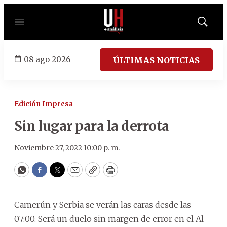
Menú
Mostrar
búsqued
08 ago 2026
ÚLTIMAS NOTICIAS
Edición Impresa
Sin lugar para la derrota
Noviembre 27, 2022 10:00 p. m.
WhatsApp
Facebook
Twitter
Email
Copy
Print
Camerún y Serbia se verán las caras desde las
07:00. Será un duelo sin margen de error en el Al