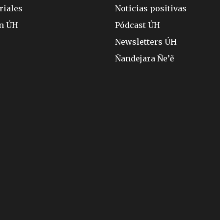
riales
Noticias positivas
ón ÚH
Pódcast ÚH
Newsletters ÚH
Ñandejara Ñe’ẽ