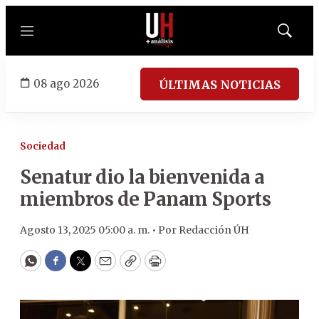
Menú
Mostrar
búsqued
08 ago 2026
ÚLTIMAS NOTICIAS
Sociedad
Senatur dio la bienvenida a
miembros de Panam Sports
Agosto 13, 2025 05:00 a. m. •
Por
Redacción ÚH
WhatsApp
Facebook
Twitter
Email
Copy
Print