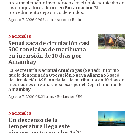
presumiblemente involucrados en el doble homicidio de
los compradores de oro en
Encarnación
. El
procedimiento dejó cinco detenidos.
·
Agosto 7, 2026 09:13 a. m.
Antonio Rolín
Nacionales
Senad saca de circulación casi
500 toneladas de marihuana
en incursión de 10 días por
Amambay
La
Secretaría Nacional Antidrogas
(
Senad
) informó
que la denominada
Operación Nueva Alianza 56
sacó
de circulación 498 toneladas de marihuana en 10 días de
incursiones en zonas boscosas por el Departamento de
Amambay
.
·
Agosto 7, 2026 08:21 a. m.
Redacción ÚH
Nacionales
Un descenso de la
temperatura llega este
viernes, en torno a los 13°C