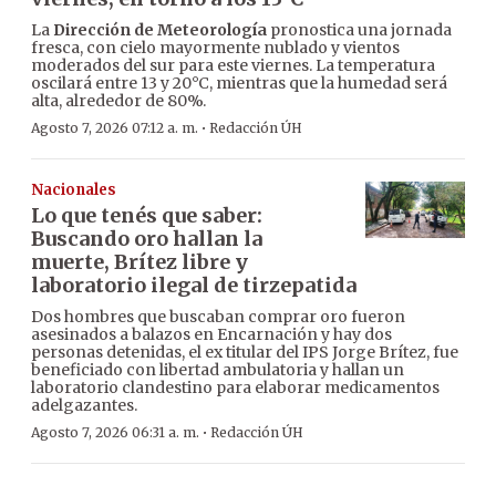
La
Dirección de Meteorología
pronostica una jornada
fresca, con cielo mayormente nublado y vientos
moderados del sur para este viernes. La temperatura
oscilará entre 13 y 20°C, mientras que la humedad será
alta, alrededor de 80%.
·
Agosto 7, 2026 07:12 a. m.
Redacción ÚH
Nacionales
Lo que tenés que saber:
Buscando oro hallan la
muerte, Brítez libre y
laboratorio ilegal de tirzepatida
Dos hombres que buscaban comprar oro fueron
asesinados a balazos en Encarnación y hay dos
personas detenidas, el ex titular del IPS Jorge Brítez, fue
beneficiado con libertad ambulatoria y hallan un
laboratorio clandestino para elaborar medicamentos
adelgazantes.
·
Agosto 7, 2026 06:31 a. m.
Redacción ÚH