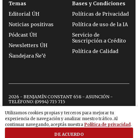
Temas
Bases y Condiciones
Editorial ÚH
Políticas de Privacidad
Noticias positivas
Política de uso de la IA
Pódcast ÚH
Servicio de
Suscripción a Crédito
Newsletters ÚH
Política de Calidad
Ñandejara Ñe’ẽ
2026 - BENJAMÍN CONSTANT 658 - ASUNCIÓN -
TELÉFONO:
(0994) 715 715
Utilizamos cookies propias y terceros para mejorar tu
experiencia de navegación y analizar nuestro tráfico. Al
twitter
instagram
facebook
tiktok
youtube
spotify
continuar navegando, aceptás nuestra
Política de privacidad
.
DE ACUERDO