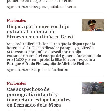
poniendo en riesgo la vida del interno.
·
Agosto 5, 2026 08:09 p. m.
Justiniano Riveros
Nacionales
Disputa por bienes con hijo
extramatrimonial de
Stroessner continúa en Brasil
Medios brasileños informaron que la disputa por la
herencia del fallecido dictador paraguayo,
Alfredo
Stroessner
, continúa en
Brasil
con un hijo
extramatrimonial. El cuerpo del general fue exhumado
en el 2022 y se comprobó la filiación con respecto a
Enrique Alfredo Fleitas
, hijo de
Michele Fleitas
.
·
Agosto 5, 2026 07:48 p. m.
Redacción ÚH
Nacionales
Cae sospechoso de
pornografía infantil y
tenencia de estupefacientes
en Fernando de la Mora