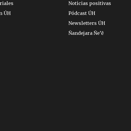
riales
Noticias positivas
ón ÚH
Pódcast ÚH
Newsletters ÚH
Ñandejara Ñe’ẽ