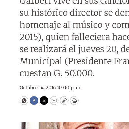
Garbett vive en sus cancio
su histórico director se d
homenaje al músico y comp
2015), quien falleciera hac
se realizará el jueves 20, d
Municipal (Presidente Fran
cuestan G. 50.000.
Octubre 14, 2016 10:00 p. m.
WhatsApp
Facebook
Twitter
Email
Copy
Print