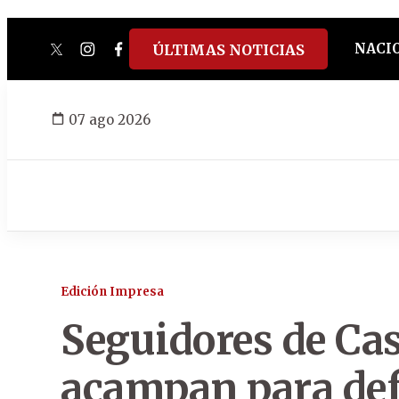
NACI
ÚLTIMAS NOTICIAS
twitter
instagram
facebook
tiktok
youtube
spotify
07 ago 2026
Edición Impresa
Seguidores de Cas
acampan para def