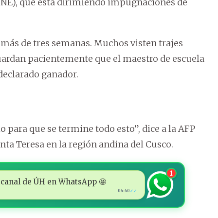
 (JNE), que está dirimiendo impugnaciones de
e más de tres semanas. Muchos visten trajes
uardan pacientemente que el maestro de escuela
 declarado ganador.
o para que se termine todo esto”, dice a la AFP
anta Teresa en la región andina del Cusco.
1
 al canal de ÚH en WhatsApp 🤩
04:40
✓✓