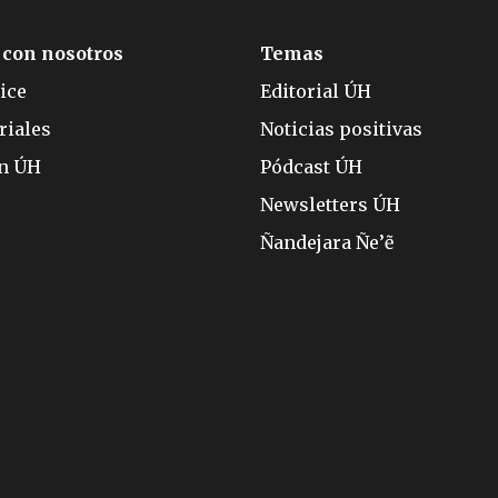
 con nosotros
Temas
ice
Editorial ÚH
riales
Noticias positivas
ón ÚH
Pódcast ÚH
Newsletters ÚH
Ñandejara Ñe’ẽ