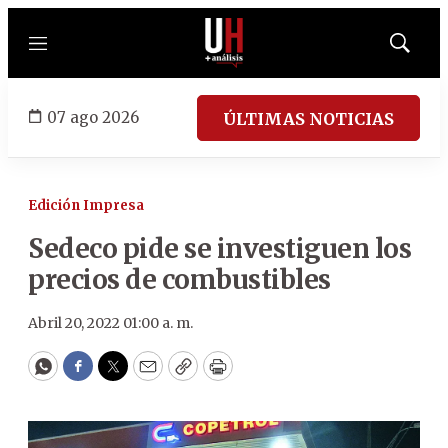
Menú
Mostrar
búsqued
07 ago 2026
ÚLTIMAS NOTICIAS
Edición Impresa
Sedeco pide se investiguen los
precios de combustibles
Abril 20, 2022 01:00 a. m.
WhatsApp
Facebook
Twitter
Email
Copy
Print