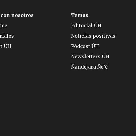
 con nosotros
Temas
ice
Editorial ÚH
riales
Noticias positivas
ón ÚH
Pódcast ÚH
Newsletters ÚH
Ñandejara Ñe’ẽ