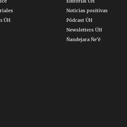
ice
Editorial ÚH
riales
Noticias positivas
ón ÚH
Pódcast ÚH
Newsletters ÚH
Ñandejara Ñe’ẽ