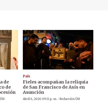
País
a de
Fieles acompañan la reliquia
co de
de San Francisco de Asís en
ocesión
Asunción
·
 ÚH
Abril 6, 2026 09:11 p. m.
Redacción ÚH