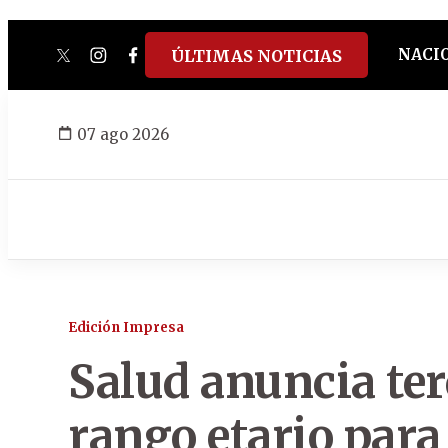
NACI
ÚLTIMAS NOTICIAS
twitter
instagram
facebook
tiktok
youtube
spotify
07 ago 2026
Edición Impresa
Salud anuncia terc
rango etario para