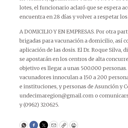
lotes, el funcionario aclaró que se espera ac
encuentra en 28 días y volver a respetar los
A DOMICILIO Y EN EMPRESAS. Por otra parte
brigadas para vacunación a domicilio, así 
aplicación de las dosis. El Dr. Roque Silva, 
se apostarán en los centros de alta concur
objetivo es llegar a unas 500.000 personas
vacunadores innoculan a 150 a 200 personas 
e instituciones, y personas de Asunción y C
undecimaregion@gmail.com o comunicarse a 
y (0962) 320625.
WhatsApp
Facebook
Twitter
Email
Copy
Print