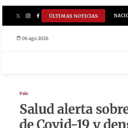
NACI
ÚLTIMAS NOTICIAS
twitter
instagram
facebook
tiktok
youtube
spotify
06 ago 2026
País
Salud alerta sobr
de Covid-19 y de