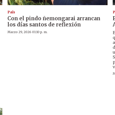
País
P
Con el pindo ñemongarai arrancan
los días santos de reflexión
Marzo 29, 2026 01:10 p. m.
E
q
a
d
u
,
S
p
v
M