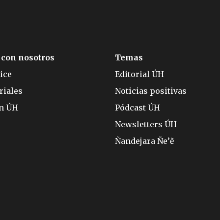
 con nosotros
Temas
ice
Editorial ÚH
riales
Noticias positivas
ón ÚH
Pódcast ÚH
Newsletters ÚH
Ñandejara Ñe’ẽ