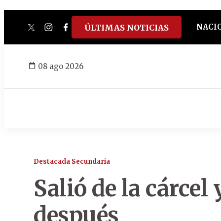
NACI
ÚLTIMAS NOTICIAS
twitter
instagram
facebook
tiktok
youtube
spotify
08 ago 2026
Destacada Secundaria
Salió de la cárcel
después