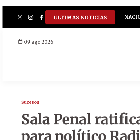
NACI
ÚLTIMAS NOTICIAS
twitter
instagram
facebook
tiktok
youtube
spotify
09 ago 2026
Sucesos
Sala Penal ratific
para político Rad