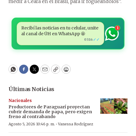
medir a Ceará en el Brasil, para ir fogueándolos”.
Recibí las noticias en tu celular, unite
1
al canal de ÚH en WhatsApp 🤩
✓✓
03:16
WhatsApp
Facebook
Twitter
Email
Copy
Print
Últimas Noticias
Nacionales
Productores de Paraguarí proyectan
cubrir demanda de papa, pero exigen
freno al contrabando
·
Agosto 5, 2026 10:46 p. m.
Vanessa Rodríguez