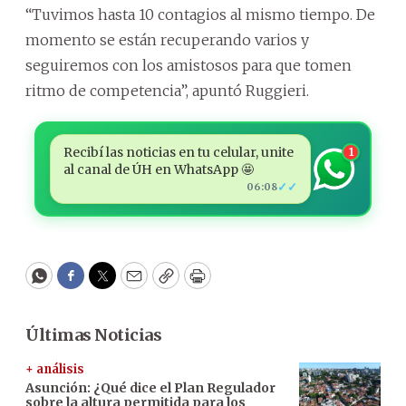
“Tuvimos hasta 10 contagios al mismo tiempo. De
momento se están recuperando varios y
seguiremos con los amistosos para que tomen
ritmo de competencia”, apuntó Ruggieri.
Recibí las noticias en tu celular, unite
1
al canal de ÚH en WhatsApp 🤩
✓✓
06:08
WhatsApp
Facebook
Twitter
Email
Copy
Print
Últimas Noticias
+ análisis
Asunción: ¿Qué dice el Plan Regulador
sobre la altura permitida para los