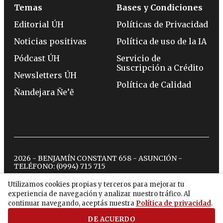
Temas
Bases y Condiciones
Editorial ÚH
Políticas de Privacidad
Noticias positivas
Política de uso de la IA
Pódcast ÚH
Servicio de
Suscripción a Crédito
Newsletters ÚH
Política de Calidad
Ñandejara Ñe’ẽ
2026 - BENJAMÍN CONSTANT 658 - ASUNCIÓN -
TELÉFONO:
(0994) 715 715
Utilizamos cookies propias y terceros para mejorar tu
experiencia de navegación y analizar nuestro tráfico. Al
twitter
instagram
facebook
tiktok
youtube
spotify
continuar navegando, aceptás nuestra
Política de privacidad
.
DE ACUERDO