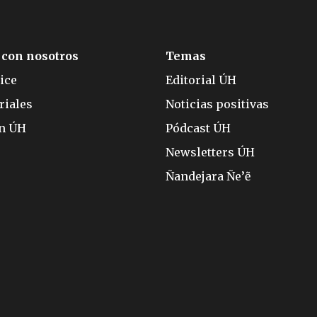
 con nosotros
Temas
ice
Editorial ÚH
riales
Noticias positivas
ón ÚH
Pódcast ÚH
Newsletters ÚH
Ñandejara Ñe’ẽ