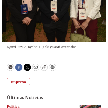
Ayumi Suzuki, Kyohei Higaki y Saori Watanabe.
WhatsApp
Facebook
Twitter
Email
Copy
Print
Impreso
Últimas Noticias
Política