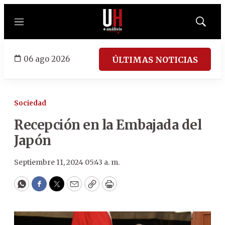
Menú
Mostrar
búsqued
06 ago 2026
ÚLTIMAS NOTICIAS
Sociedad
Recepción en la Embajada del
Japón
Septiembre 11, 2024 05:43 a. m.
WhatsApp
Facebook
Twitter
Email
Copy
Print