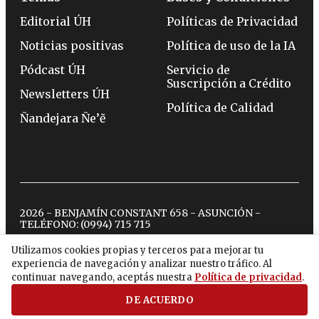
Editorial ÚH
Políticas de Privacidad
Noticias positivas
Política de uso de la IA
Pódcast ÚH
Servicio de
Suscripción a Crédito
Newsletters ÚH
Política de Calidad
Ñandejara Ñe’ẽ
2026 - BENJAMÍN CONSTANT 658 - ASUNCIÓN -
TELÉFONO:
(0994) 715 715
Utilizamos cookies propias y terceros para mejorar tu
experiencia de navegación y analizar nuestro tráfico. Al
twitter
instagram
facebook
tiktok
youtube
spotify
continuar navegando, aceptás nuestra
Política de privacidad
.
DE ACUERDO