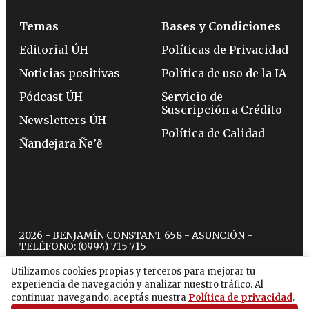
Temas
Bases y Condiciones
Editorial ÚH
Políticas de Privacidad
Noticias positivas
Política de uso de la IA
Pódcast ÚH
Servicio de
Suscripción a Crédito
Newsletters ÚH
Política de Calidad
Ñandejara Ñe’ẽ
2026 - BENJAMÍN CONSTANT 658 - ASUNCIÓN -
TELÉFONO:
(0994) 715 715
Utilizamos cookies propias y terceros para mejorar tu
experiencia de navegación y analizar nuestro tráfico. Al
twitter
instagram
facebook
tiktok
youtube
spotify
continuar navegando, aceptás nuestra
Política de privacidad
.