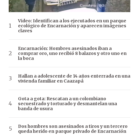
Video: Identifican a los ejecutados en un parque
ecológico de Encarnación y aparecen imágenes
claves
Encarnación: Hombres asesinados iban a
comprar oro, uno recibió 8 balazos y otro uno en
la boca
Hallan a adolescente de 14 años enterrada en una
vivienda familiar en Caazapá
Gota a gota: Rescatan a un colombiano
secuestrado y torturado y desmantelan una
banda de usura
Dos hombres son asesinados a tiros y un tercero
queda herido en parque privado de Encarnación